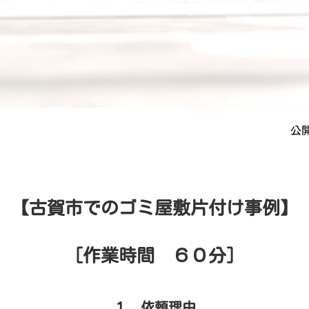
公開
【古賀市でのゴミ屋敷片付け事例】
［作業時間 ６０分］
１．依頼理由