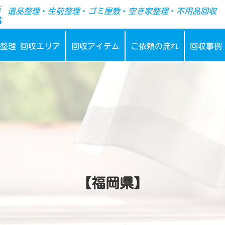
-->
遺品整理
・
生前整理
・
ゴミ屋敷
・
空き家整理
・
不用品回収
整理 回収エリア
回収アイテム
ご依頼の流れ
回収事例
【福岡県】