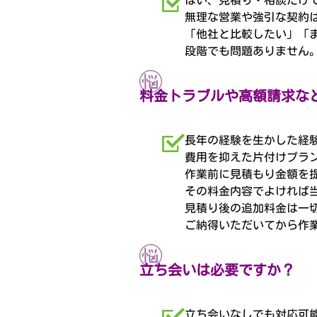
はい、見積り・相談だけ
無理な営業や強引な契約
「他社と比較したい」「
段階でも問題ありません
料金トラブルや高額請求な
長年の経験を生かした経
費用を抑えた片付けプラ
作業前に見積もり金額を
その料金内容でよければ
見積り後の追加料金は一
ご納得いただいてから作
立ち会いは必要ですか？
立ち会いなしでも対応可