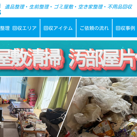
-->
遺品整理
・
生前整理
・
ゴミ屋敷
・
空き家整理
・
不用品回収
整理 回収エリア
回収アイテム
ご依頼の流れ
回収事例