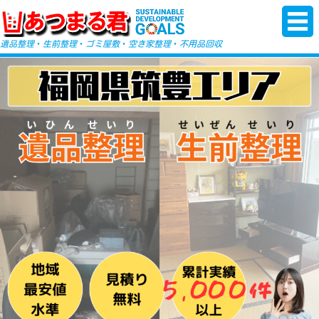
-->
遺品整理
・
生前整理
・
ゴミ屋敷
・
空き家整理
・
不用品回収