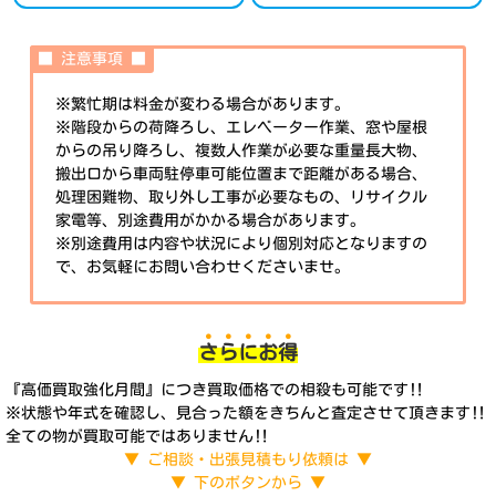
■ 注意事項 ■
※繁忙期は料金が変わる場合があります。
※階段からの荷降ろし、エレベーター作業、窓や屋根
からの吊り降ろし、複数人作業が必要な重量長大物、
搬出口から車両駐停車可能位置まで距離がある場合、
処理困難物、取り外し工事が必要なもの、リサイクル
家電等、別途費用がかかる場合があります。
※別途費用は内容や状況により個別対応となりますの
で、お気軽にお問い合わせくださいませ。
さ
ら
に
お
得
『高価買取強化月間』につき買取価格での相殺も可能です‼︎
※状態や年式を確認し、見合った額をきちんと査定させて頂きます‼︎
全ての物が買取可能ではありません‼︎
▼ ご相談・出張見積もり依頼は ▼
▼ 下のボタンから ▼