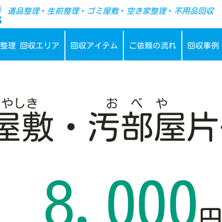
-->
遺品整理
・
生前整理
・
ゴミ屋敷
・
空き家整理
・
不用品回収
整理 回収エリア
回収アイテム
ご依頼の流れ
回収事例