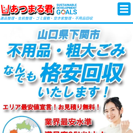
-->
遺品整理
・
生前整理
・
ゴミ屋敷
・
空き家整理
・
不用品回収