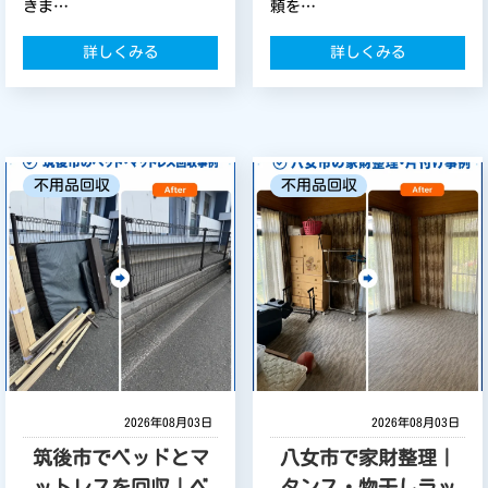
きま…
頼を…
詳しくみる
詳しくみる
不用品回収
不用品回収
2026年08月03日
2026年08月03日
筑後市でベッドとマ
八女市で家財整理｜
ットレスを回収｜ベ
タンス・物干しラッ