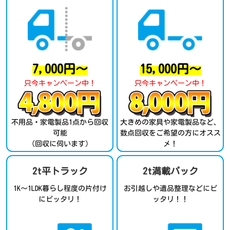
7,000円～
15,000円～
只今キャンペーン中！
只今キャンペーン中！
不用品・家電製品1点から回収
大きめの家具や家電製品など、
可能
数点回収をご希望の方にオスス
（回収に伺います）
メ！
2t平トラック
2t満載パック
1K～1LDK暮らし程度の片付け
お引越しや遺品整理などにピ
にピッタリ！
ッタリ！！