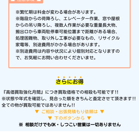
※繁忙期は料金が変わる場合があります。
※階段からの荷降ろし、エレベーター作業、窓や屋根
からの吊り降ろし、複数人作業が必要な重量長大物、
搬出口から車両駐停車可能位置まで距離がある場合、
処理困難物、取り外し工事が必要なもの、リサイクル
家電等、別途費用がかかる場合があります。
※別途費用は内容や状況により個別対応となりますの
で、お気軽にお問い合わせくださいませ。
さ
ら
に
お
得
『高価買取強化月間』につき買取価格での相殺も可能です‼︎
※状態や年式を確認し、見合った額をきちんと査定させて頂きます‼︎
全ての物が買取可能ではありません‼︎
▼ ご相談・出張見積もり依頼は ▼
▼ 下のボタンから ▼
※ 相談だけでもOK・しつこい営業は一切ありません