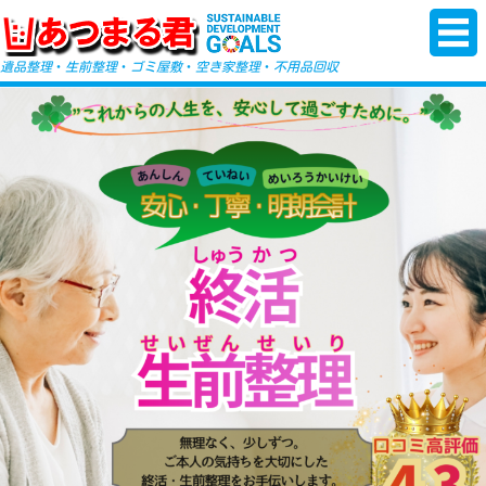
-->
遺品整理
・
生前整理
・
ゴミ屋敷
・
空き家整理
・
不用品回収