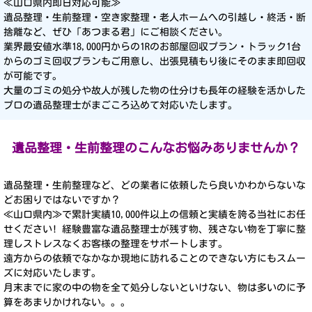
≪山口県内即日対応可能≫
遺品整理・生前整理・空き家整理・老人ホームへの引越し・終活・断
捨離など、ぜひ「あつまる君」にご相談ください。
業界最安値水準18,000円からの1Rのお部屋回収プラン・トラック1台
からのゴミ回収プランもご用意し、出張見積もり後にそのまま即回収
が可能です。
大量のゴミの処分や故人が残した物の仕分けも長年の経験を活かした
プロの遺品整理士がまごころ込めて対応いたします。
遺品整理・生前整理のこんなお悩み
ありませんか？
遺品整理・生前整理など、どの業者に依頼したら良いかわからないな
どお困りではないですか？
≪山口県内≫で累計実績10,000件以上の信頼と実績を誇る当社にお任
せください! 経験豊富な遺品整理士が残す物、残さない物を丁寧に整
理しストレスなくお客様の整理をサポートします。
遠方からの依頼でなかなか現地に訪れることのできない方にもスムー
ズに対応いたします。
月末までに家の中の物を全て処分しないといけない、物は多いのに予
算をあまりかけれない。。。