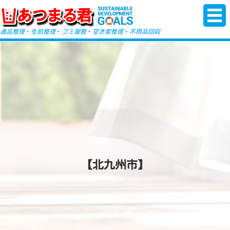
-->
遺品整理
・
生前整理
・
ゴミ屋敷
・
空き家整理
・
不用品回収
【北九州市】