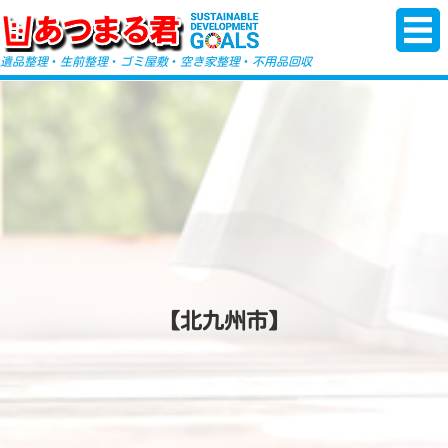
-->
遺品整理
・
生前整理
・
ゴミ屋敷
・
空き家整理
・
不用品回収
【北九州市】