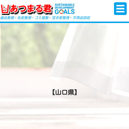
-->
遺品整理
・
生前整理
・
ゴミ屋敷
・
空き家整理
・
不用品回収
【山口県】