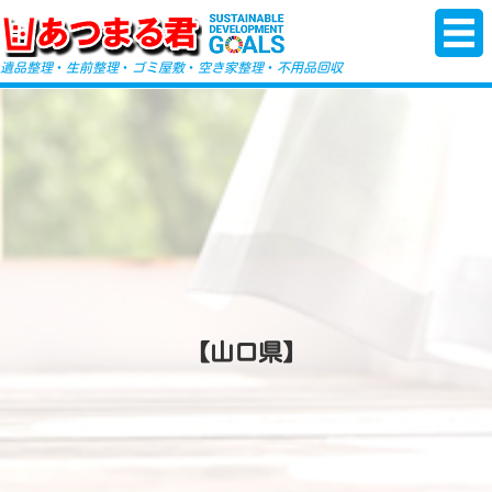
-->
遺品整理
・
生前整理
・
ゴミ屋敷
・
空き家整理
・
不用品回収
【山口県】