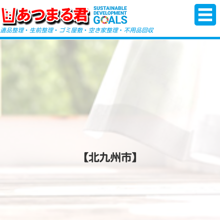
-->
遺品整理
・
生前整理
・
ゴミ屋敷
・
空き家整理
・
不用品回収
【北九州市】