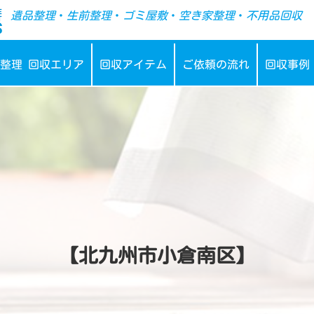
-->
遺品整理
・
生前整理
・
ゴミ屋敷
・
空き家整理
・
不用品回収
整理 回収エリア
回収アイテム
ご依頼の流れ
回収事例
【北九州市小倉南区】