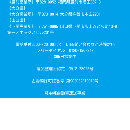
《豊前営業所》〒828-0052 福岡県豊前市塔田307-3
【大分県】
《大分営業所》 〒873-0014 大分県杵築市本庄2231
【山口県】
《下関営業所》 〒751-0885 山口県下関市形山みどり町13-9
第一アネックスビル201号
電話受付8:00～20:00まで LINE問い合わせ24時間対応
フリーダイヤル：0120-196-247
365日営業中
遺品整理士認定 第IS 28025号
で簡単回収
古物商許可証番号 第902032310010号
お見積り・お問い合わせ
貨物軽自動車運送事業
COPYRIGHT(C)2021 あつまる君 All rights reserved.