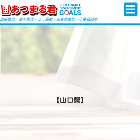
-->
遺品整理
・
生前整理
・
ゴミ屋敷
・
空き家整理
・
不用品回収
【山口県】