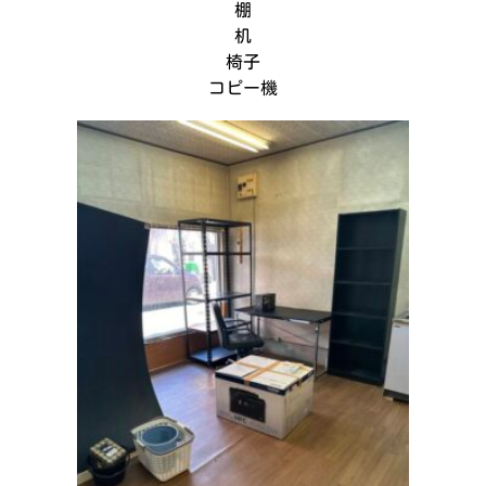
棚
机
椅子
コピー機