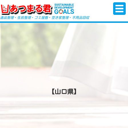
-->
遺品整理
・
生前整理
・
ゴミ屋敷
・
空き家整理
・
不用品回収
【山口県】