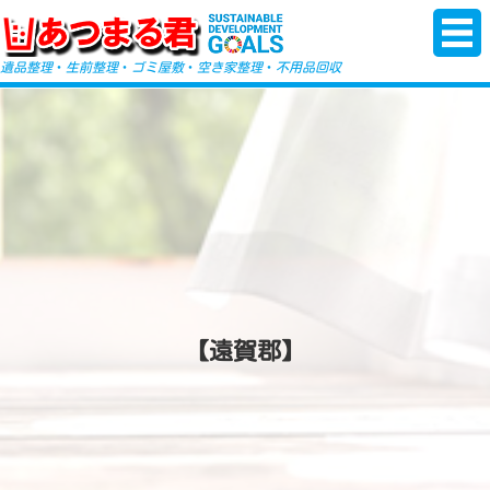
-->
遺品整理
・
生前整理
・
ゴミ屋敷
・
空き家整理
・
不用品回収
【遠賀郡】