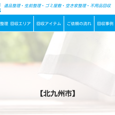
-->
遺品整理
・
生前整理
・
ゴミ屋敷
・
空き家整理
・
不用品回収
整理 回収エリア
回収アイテム
ご依頼の流れ
回収事例
【北九州市】