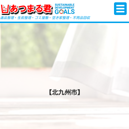
-->
遺品整理
・
生前整理
・
ゴミ屋敷
・
空き家整理
・
不用品回収
【北九州市】