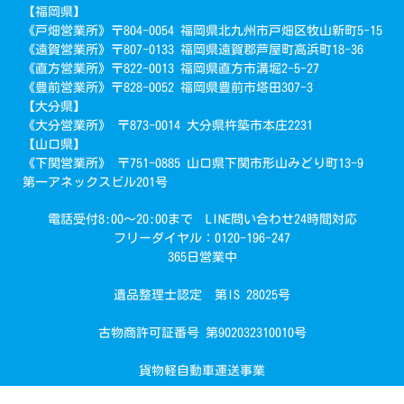
【福岡県】
《戸畑営業所》〒804-0054 福岡県北九州市戸畑区牧山新町5-15
《遠賀営業所》〒807-0133 福岡県遠賀郡芦屋町高浜町18-36
《直方営業所》〒822-0013 福岡県直方市溝堀2-5-27
《豊前営業所》〒828-0052 福岡県豊前市塔田307-3
【大分県】
《大分営業所》 〒873-0014 大分県杵築市本庄2231
【山口県】
《下関営業所》 〒751-0885 山口県下関市形山みどり町13-9
第一アネックスビル201号
電話受付8:00～20:00まで LINE問い合わせ24時間対応
フリーダイヤル：0120-196-247
365日営業中
遺品整理士認定 第IS 28025号
で簡単回収
古物商許可証番号 第902032310010号
お見積り・お問い合わせ
貨物軽自動車運送事業