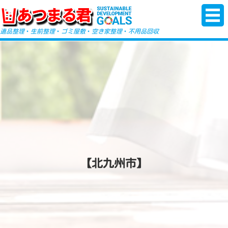
-->
遺品整理
・
生前整理
・
ゴミ屋敷
・
空き家整理
・
不用品回収
【北九州市】