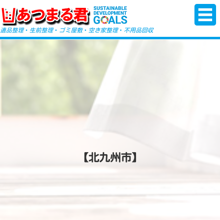
-->
遺品整理
・
生前整理
・
ゴミ屋敷
・
空き家整理
・
不用品回収
【北九州市】