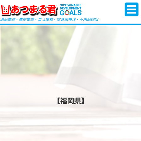
-->
遺品整理
・
生前整理
・
ゴミ屋敷
・
空き家整理
・
不用品回収
【福岡県】