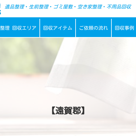
-->
遺品整理
・
生前整理
・
ゴミ屋敷
・
空き家整理
・
不用品回収
整理 回収エリア
回収アイテム
ご依頼の流れ
回収事例
【遠賀郡】