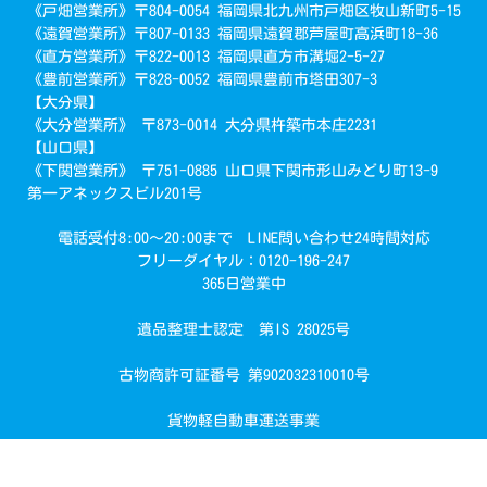
《戸畑営業所》〒804-0054 福岡県北九州市戸畑区牧山新町5-15
《遠賀営業所》〒807-0133 福岡県遠賀郡芦屋町高浜町18-36
《直方営業所》〒822-0013 福岡県直方市溝堀2-5-27
《豊前営業所》〒828-0052 福岡県豊前市塔田307-3
【大分県】
《大分営業所》 〒873-0014 大分県杵築市本庄2231
【山口県】
《下関営業所》 〒751-0885 山口県下関市形山みどり町13-9
第一アネックスビル201号
電話受付8:00～20:00まで LINE問い合わせ24時間対応
フリーダイヤル：0120-196-247
365日営業中
遺品整理士認定 第IS 28025号
で簡単回収
古物商許可証番号 第902032310010号
お見積り・お問い合わせ
貨物軽自動車運送事業
COPYRIGHT(C)2021 あつまる君 All rights reserved.