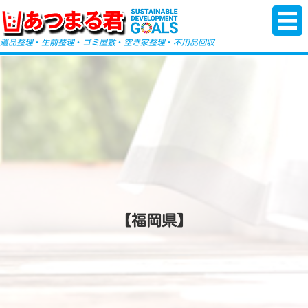
-->
遺品整理
・
生前整理
・
ゴミ屋敷
・
空き家整理
・
不用品回収
【福岡県】