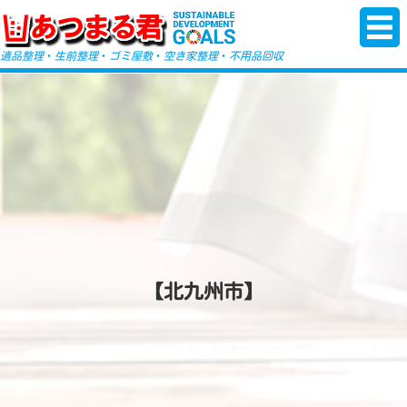
-->
遺品整理
・
生前整理
・
ゴミ屋敷
・
空き家整理
・
不用品回収
【北九州市】