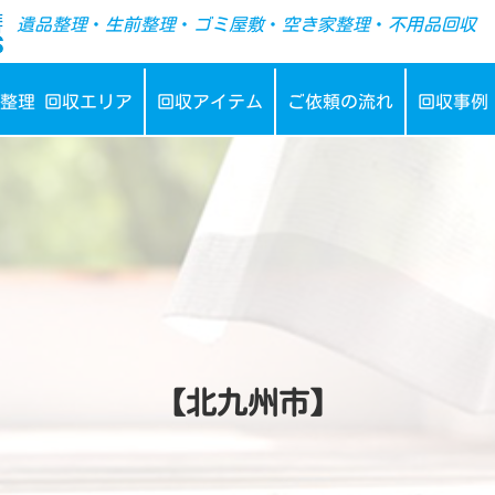
-->
遺品整理
・
生前整理
・
ゴミ屋敷
・
空き家整理
・
不用品回収
整理 回収エリア
回収アイテム
ご依頼の流れ
回収事例
【北九州市】