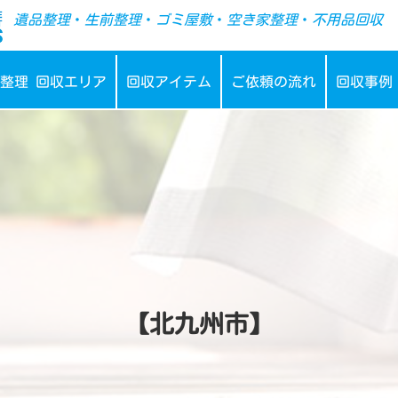
-->
遺品整理
・
生前整理
・
ゴミ屋敷
・
空き家整理
・
不用品回収
整理 回収エリア
回収アイテム
ご依頼の流れ
回収事例
【北九州市】