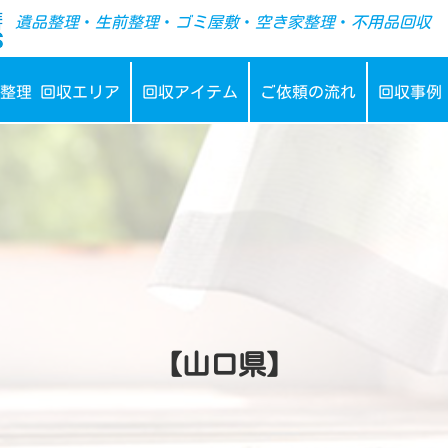
-->
遺品整理
・
生前整理
・
ゴミ屋敷
・
空き家整理
・
不用品回収
整理 回収エリア
回収アイテム
ご依頼の流れ
回収事例
【山口県】