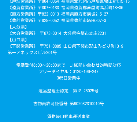
《戸畑営業所》〒804-0054 福岡県北九州市戸畑区牧山新町5-15
《遠賀営業所》〒807-0133 福岡県遠賀郡芦屋町高浜町18-36
《直方営業所》〒822-0013 福岡県直方市溝堀2-5-27
《豊前営業所》〒828-0052 福岡県豊前市塔田307-3
【大分県】
《大分営業所》 〒873-0014 大分県杵築市本庄2231
【山口県】
《下関営業所》 〒751-0885 山口県下関市形山みどり町13-9
第一アネックスビル201号
電話受付8:00～20:00まで LINE問い合わせ24時間対応
フリーダイヤル：0120-196-247
365日営業中
遺品整理士認定 第IS 28025号
で簡単回収
古物商許可証番号 第902032310010号
お見積り・お問い合わせ
貨物軽自動車運送事業
COPYRIGHT(C)2021 あつまる君 All rights reserved.