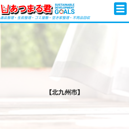
-->
遺品整理
・
生前整理
・
ゴミ屋敷
・
空き家整理
・
不用品回収
【北九州市】