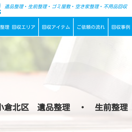
-->
遺品整理
・
生前整理
・
ゴミ屋敷
・
空き家整理
・
不用品回収
整理 回収エリア
回収アイテム
ご依頼の流れ
回収事例
小倉北区 遺品整理 ・ 生前整