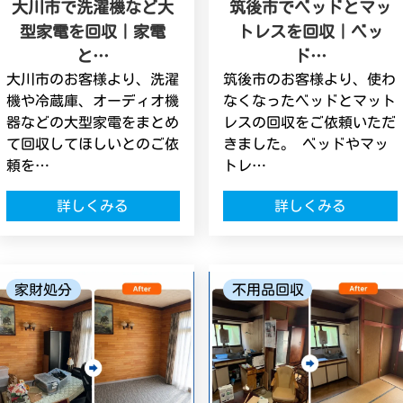
大川市で洗濯機など大
筑後市でベッドとマッ
型家電を回収｜家電
トレスを回収｜ベッ
と…
ド…
大川市のお客様より、洗濯
筑後市のお客様より、使わ
機や冷蔵庫、オーディオ機
なくなったベッドとマット
器などの大型家電をまとめ
レスの回収をご依頼いただ
て回収してほしいとのご依
きました。 ベッドやマッ
頼を…
トレ…
詳しくみる
詳しくみる
家財処分
不用品回収